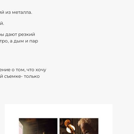
й из металла.
й.
ры дают резкий
ро, а дым и пар
ние о том, что хочу
й съемке- только