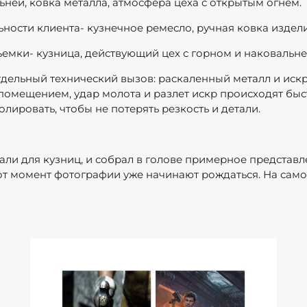
ьней, ковка металла, атмосфера цеха с открытым огнем.
ности клиента- кузнечное ремесло, ручная ковка издели
емки- кузница, действующий цех с горном и наковальне
тдельный технический вызов: раскаленный металл и иск
помещением, удар молота и разлет искр происходят быст
лировать, чтобы не потерять резкость и детали.
али для кузниц, и собрал в голове примерное представле
этот момент фотографии уже начинают рождаться. На само